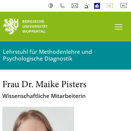
Navi
Lehrstuhl für Methodenlehre und
Psychologische Diagnostik
Frau Dr. Maike Pisters
Wissenschaftliche Mitarbeiterin