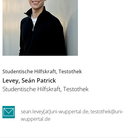
Studentische Hilfskraft, Testothek
Levey
, Seán Patrick
Studentische Hilfskraft, Testothek
sean.levey[at]uni-wuppertal.de, testothek@uni-
wuppertal.de